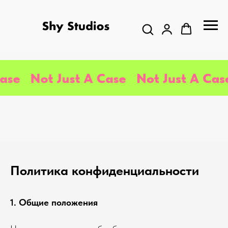
Not Just A Case
Not Just A Case
N
Политика конфиденциальности
1. Общие положения