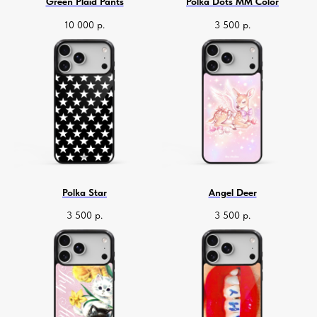
Green Plaid Pants
Polka Dots MM Color
10 000
р.
3 500
р.
Polka Star
Angel Deer
3 500
р.
3 500
р.