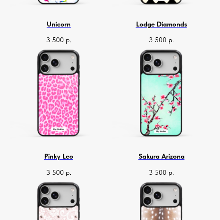
Unicorn
Lodge Diamonds
3 500
р.
3 500
р.
Pinky Leo
Sakura Arizona
3 500
р.
3 500
р.